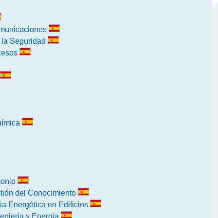
Comunicaciones
e la Seguridad
ocesos
Química
imonio
stión del Conocimiento
ia Energética en Edificios
eniería y Energía