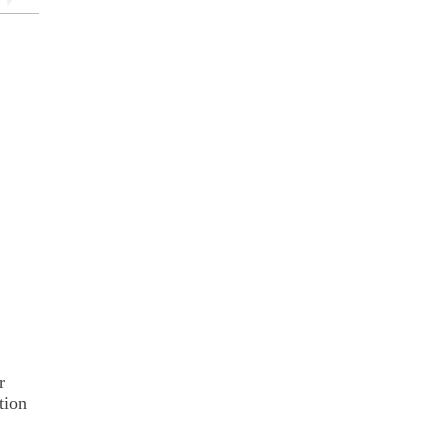
r
tion