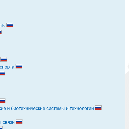
als
и
нспорта
кие и биотехнические системы и технологии
ы связи