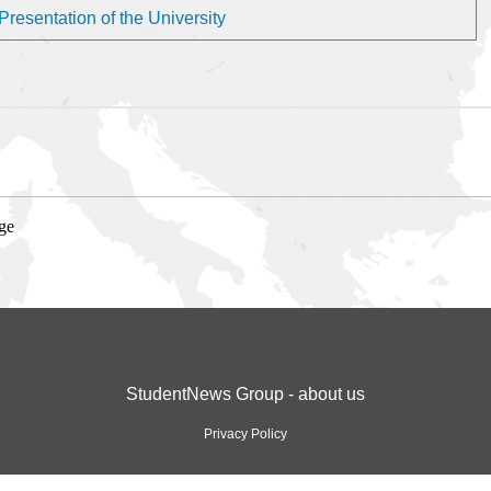
esentation of the University
age
StudentNews Group - about us
Privacy Policy