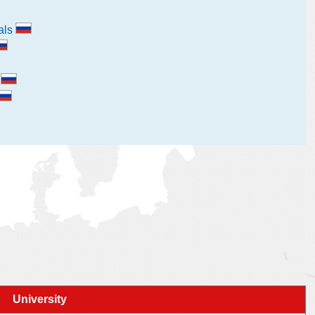
als
и
University