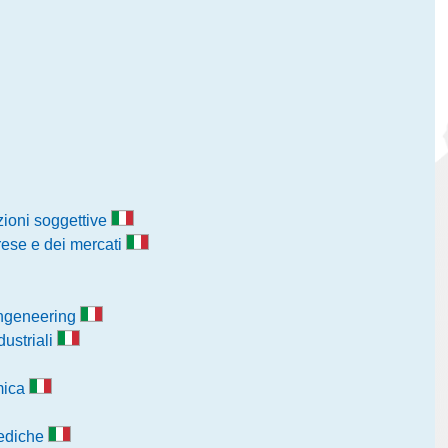
azioni soggettive
rese e dei mercati
engeneering
dustriali
smica
mediche